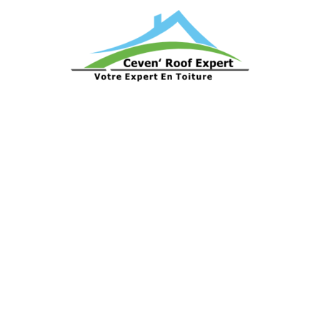
e approfondie et son expérience solide, Fabien est votre par
e dans le domaine de l'expertise du bâtiment, avec une spéci
 sa passion pour son métier, il est capable de résoudre les
iques.
nt que couvreur zingueur et Compagnon du Devoir du Tour d
conduit à devenir un expert reconnu dans son domaine de co
t, notre expert a décidé de se consacrer à l'enseignement 
é l'équipe de France aux
championnats du monde d'étanché
ement de sa capacité à transmettre son savoir-faire aux au
n du devoir du tour de France, il a eu l'opportunité de vo
de couverture à travers le monde, aux Etats Unis entres autr
reconnu pour son approche rigoureuse et méthodique. Il exa
uts, les infiltrations d'eau ou les dommages causés par des in
se complète et précise, vous permettant de prendre des décis